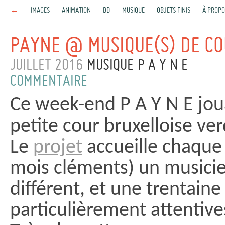
←
IMAGES
ANIMATION
BD
MUSIQUE
OBJETS FINIS
À PROPO
PAYNE @ MUSIQUE(S) DE C
JUILLET 2016
MUSIQUE
P A Y N E
COMMENTAIRE
Ce week-end P A Y N E jou
petite cour bruxelloise ve
Le
projet
accueille chaque
mois cléments) un musicie
différent, et une trentaine 
particulièrement attentive